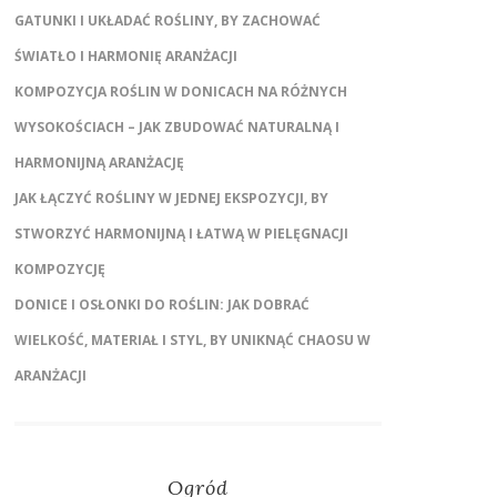
GATUNKI I UKŁADAĆ ROŚLINY, BY ZACHOWAĆ
ŚWIATŁO I HARMONIĘ ARANŻACJI
KOMPOZYCJA ROŚLIN W DONICACH NA RÓŻNYCH
WYSOKOŚCIACH – JAK ZBUDOWAĆ NATURALNĄ I
HARMONIJNĄ ARANŻACJĘ
JAK ŁĄCZYĆ ROŚLINY W JEDNEJ EKSPOZYCJI, BY
STWORZYĆ HARMONIJNĄ I ŁATWĄ W PIELĘGNACJI
KOMPOZYCJĘ
DONICE I OSŁONKI DO ROŚLIN: JAK DOBRAĆ
WIELKOŚĆ, MATERIAŁ I STYL, BY UNIKNĄĆ CHAOSU W
ARANŻACJI
Ogród