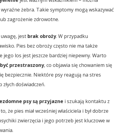
ywienie
jest ważnym wskaźnikiem – można
ub wyraźne żebra. Takie symptomy mogą wskazywać
lub zagrożenie zdrowotne.
ć uwagę, jest
brak obroży
. W przypadku
wisko. Pies bez obroży często nie ma także
e jego los jest jeszcze bardziej niepewny. Warto
być przestraszony
, co objawia się chowaniem się
się bezpiecznie. Niektóre psy reagują na stres
b złych doświadczeń.
ezdomne psy są przyjazne
i szukają kontaktu z
 że pies miał wcześniej właściciela i był dobrze
ychiki zwierzęcia i jego potrzeb jest kluczowe w
wania.