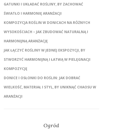
GATUNKI I UKŁADAĆ ROŚLINY, BY ZACHOWAĆ
ŚWIATŁO I HARMONIĘ ARANŻACJI
KOMPOZYCJA ROŚLIN W DONICACH NA RÓŻNYCH
WYSOKOŚCIACH – JAK ZBUDOWAĆ NATURALNĄ I
HARMONIJNĄ ARANŻACJĘ
JAK ŁĄCZYĆ ROŚLINY W JEDNEJ EKSPOZYCJI, BY
STWORZYĆ HARMONIJNĄ I ŁATWĄ W PIELĘGNACJI
KOMPOZYCJĘ
DONICE I OSŁONKI DO ROŚLIN: JAK DOBRAĆ
WIELKOŚĆ, MATERIAŁ I STYL, BY UNIKNĄĆ CHAOSU W
ARANŻACJI
Ogród