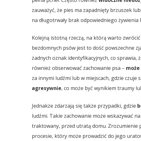
pełna pcheł. Często również
widoczne niedoż
zauważyć, że pies ma zapadnięty brzuszek l
na długotrwały brak odpowiedniego żywienia 
Kolejną istotną rzeczą, na którą warto zwróci
bezdomnych psów jest to dość powszechne zja
żadnych oznak identyfikacyjnych, co sprawia, ż
również obserwować zachowanie psa –
może 
za innymi ludźmi lub w miejscach, gdzie czuje 
agresywnie
, co może być wynikiem traumy lu
Jednakże zdarzają się także przypadki, gdzie
b
ludźmi. Takie zachowanie może wskazywać na to,
traktowany, przed utratą domu. Zrozumienie ps
procesie, który może prowadzić do jego urato