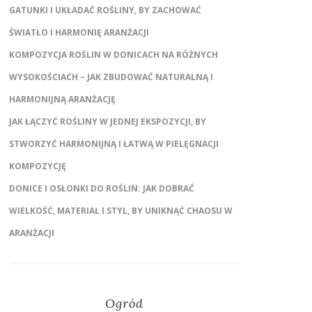
GATUNKI I UKŁADAĆ ROŚLINY, BY ZACHOWAĆ
ŚWIATŁO I HARMONIĘ ARANŻACJI
KOMPOZYCJA ROŚLIN W DONICACH NA RÓŻNYCH
WYSOKOŚCIACH – JAK ZBUDOWAĆ NATURALNĄ I
HARMONIJNĄ ARANŻACJĘ
JAK ŁĄCZYĆ ROŚLINY W JEDNEJ EKSPOZYCJI, BY
STWORZYĆ HARMONIJNĄ I ŁATWĄ W PIELĘGNACJI
KOMPOZYCJĘ
DONICE I OSŁONKI DO ROŚLIN: JAK DOBRAĆ
WIELKOŚĆ, MATERIAŁ I STYL, BY UNIKNĄĆ CHAOSU W
ARANŻACJI
Ogród