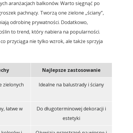
ych aranżacjach balkonów. Warto sięgnąć po
y groszek pachnący. Tworzą one zielone „ściany”,
niają odrobinę prywatności. Dodatkowo,
ślin to trend, który nabiera na popularności.
co przyciąga nie tylko wzrok, ale także sprzyja
echy
Najlepsze zastosowanie
e zielonych
Idealne na balustrady i ściany
y, łatwe w
Do długoterminowej dekoracji i
estetyki
 kolorów i
Ożywiają przestrzeń na wiosnę i