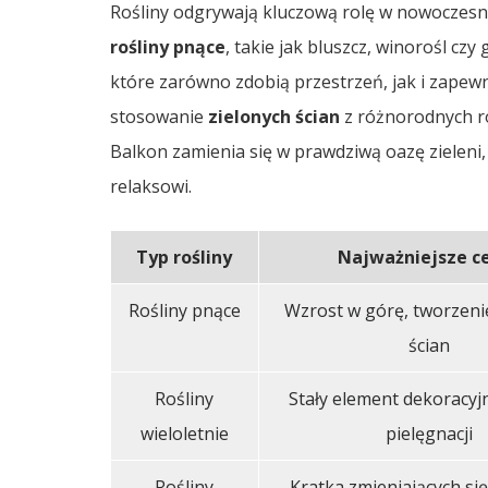
Rośliny odgrywają kluczową rolę w nowoczesn
rośliny pnące
, takie jak bluszcz, winorośl cz
które zarówno zdobią przestrzeń, jak i zapew
stosowanie
zielonych ścian
z różnorodnych ro
Balkon zamienia się w prawdziwą oazę zieleni, 
relaksowi.
Typ rośliny
Najważniejsze c
Rośliny pnące
Wzrost w górę, tworzeni
ścian
Rośliny
Stały element dekoracyjn
wieloletnie
pielęgnacji
Rośliny
Kratka zmieniających się