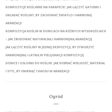
KOMPOZYCJE ROŚLINNE NA PARAPECIE: JAK ŁĄCZYĆ GATUNKI I
UKŁADAĆ ROŚLINY, BY ZACHOWAĆ ŚWIATŁO I HARMONIĘ
ARANŻACJI
KOMPOZYCJA ROŚLIN W DONICACH NA RÓŻNYCH WYSOKOŚCIACH
– JAK ZBUDOWAĆ NATURALNĄ I HARMONIJNĄ ARANŻACJĘ
JAK ŁĄCZYĆ ROŚLINY W JEDNEJ EKSPOZYCJI, BY STWORZYĆ
HARMONIJNĄ I ŁATWĄ W PIELĘGNACJI KOMPOZYCJĘ
DONICE I OSŁONKI DO ROŚLIN: JAK DOBRAĆ WIELKOŚĆ, MATERIAŁ
I STYL, BY UNIKNĄĆ CHAOSU W ARANŻACJI
Ogród