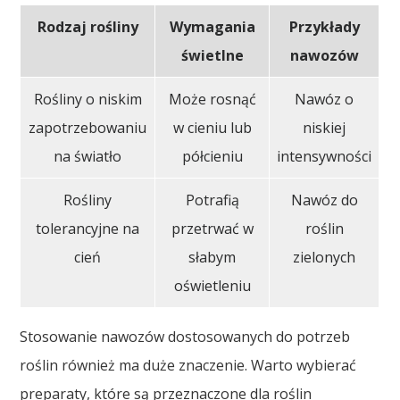
Rodzaj rośliny
Wymagania
Przykłady
świetlne
nawozów
Rośliny o niskim
Może rosnąć
Nawóz o
zapotrzebowaniu
w cieniu lub
niskiej
na światło
półcieniu
intensywności
Rośliny
Potrafią
Nawóz do
tolerancyjne na
przetrwać w
roślin
cień
słabym
zielonych
oświetleniu
Stosowanie nawozów dostosowanych do potrzeb
roślin również ma duże znaczenie. Warto wybierać
preparaty, które są przeznaczone dla roślin