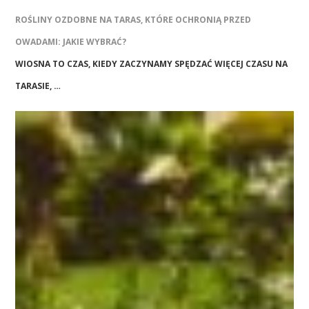
ROŚLINY OZDOBNE NA TARAS, KTÓRE OCHRONIĄ PRZED
OWADAMI: JAKIE WYBRAĆ?
WIOSNA TO CZAS, KIEDY ZACZYNAMY SPĘDZAĆ WIĘCEJ CZASU NA
TARASIE, …