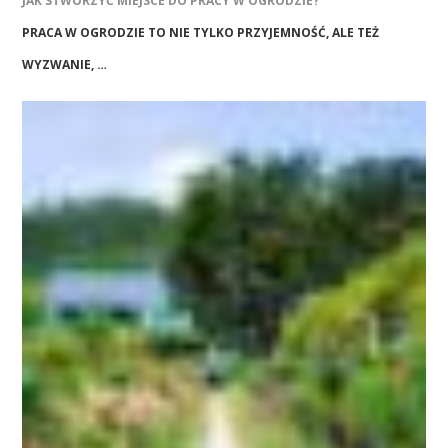
JAK STWORZYĆ MIEJSCE DO PRACY W OGRODZIE?
PRACA W OGRODZIE TO NIE TYLKO PRZYJEMNOŚĆ, ALE TEŻ
WYZWANIE, …