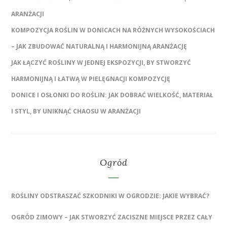
ARANŻACJI
KOMPOZYCJA ROŚLIN W DONICACH NA RÓŻNYCH WYSOKOŚCIACH
– JAK ZBUDOWAĆ NATURALNĄ I HARMONIJNĄ ARANŻACJĘ
JAK ŁĄCZYĆ ROŚLINY W JEDNEJ EKSPOZYCJI, BY STWORZYĆ
HARMONIJNĄ I ŁATWĄ W PIELĘGNACJI KOMPOZYCJĘ
DONICE I OSŁONKI DO ROŚLIN: JAK DOBRAĆ WIELKOŚĆ, MATERIAŁ
I STYL, BY UNIKNĄĆ CHAOSU W ARANŻACJI
Ogród
ROŚLINY ODSTRASZAĆ SZKODNIKI W OGRODZIE: JAKIE WYBRAĆ?
OGRÓD ZIMOWY – JAK STWORZYĆ ZACISZNE MIEJSCE PRZEZ CAŁY