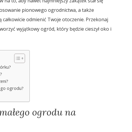
w na to, aby nawet najmniejszy zakątek stał się
stosowanie pionowego ogrodnictwa, a także
ą całkowicie odmienić Twoje otoczenie. Przekonaj
tworzyć wyjątkowy ogród, który będzie cieszył oko i
wórku?
?
eni?
ego ogrodu?
o małego ogrodu na