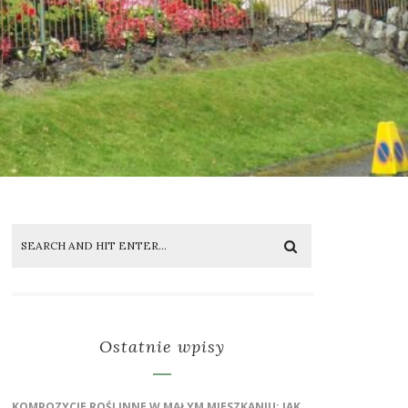
Ostatnie wpisy
KOMPOZYCJE ROŚLINNE W MAŁYM MIESZKANIU: JAK