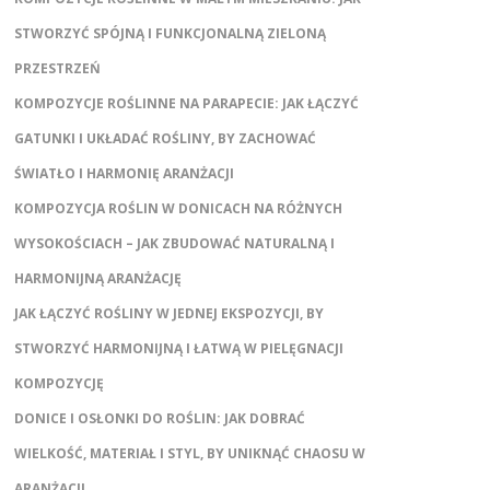
STWORZYĆ SPÓJNĄ I FUNKCJONALNĄ ZIELONĄ
PRZESTRZEŃ
KOMPOZYCJE ROŚLINNE NA PARAPECIE: JAK ŁĄCZYĆ
GATUNKI I UKŁADAĆ ROŚLINY, BY ZACHOWAĆ
ŚWIATŁO I HARMONIĘ ARANŻACJI
KOMPOZYCJA ROŚLIN W DONICACH NA RÓŻNYCH
WYSOKOŚCIACH – JAK ZBUDOWAĆ NATURALNĄ I
HARMONIJNĄ ARANŻACJĘ
JAK ŁĄCZYĆ ROŚLINY W JEDNEJ EKSPOZYCJI, BY
STWORZYĆ HARMONIJNĄ I ŁATWĄ W PIELĘGNACJI
KOMPOZYCJĘ
DONICE I OSŁONKI DO ROŚLIN: JAK DOBRAĆ
WIELKOŚĆ, MATERIAŁ I STYL, BY UNIKNĄĆ CHAOSU W
ARANŻACJI