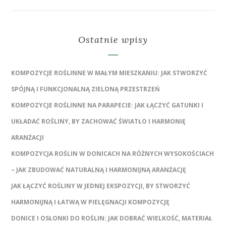
Ostatnie wpisy
KOMPOZYCJE ROŚLINNE W MAŁYM MIESZKANIU: JAK STWORZYĆ
SPÓJNĄ I FUNKCJONALNĄ ZIELONĄ PRZESTRZEŃ
KOMPOZYCJE ROŚLINNE NA PARAPECIE: JAK ŁĄCZYĆ GATUNKI I
UKŁADAĆ ROŚLINY, BY ZACHOWAĆ ŚWIATŁO I HARMONIĘ
ARANŻACJI
KOMPOZYCJA ROŚLIN W DONICACH NA RÓŻNYCH WYSOKOŚCIACH
– JAK ZBUDOWAĆ NATURALNĄ I HARMONIJNĄ ARANŻACJĘ
JAK ŁĄCZYĆ ROŚLINY W JEDNEJ EKSPOZYCJI, BY STWORZYĆ
HARMONIJNĄ I ŁATWĄ W PIELĘGNACJI KOMPOZYCJĘ
DONICE I OSŁONKI DO ROŚLIN: JAK DOBRAĆ WIELKOŚĆ, MATERIAŁ