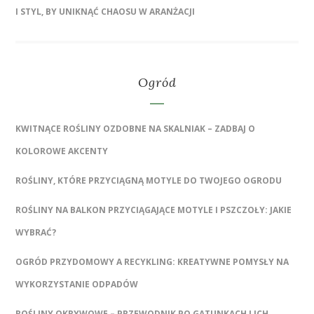
I STYL, BY UNIKNĄĆ CHAOSU W ARANŻACJI
Ogród
KWITNĄCE ROŚLINY OZDOBNE NA SKALNIAK – ZADBAJ O
KOLOROWE AKCENTY
ROŚLINY, KTÓRE PRZYCIĄGNĄ MOTYLE DO TWOJEGO OGRODU
ROŚLINY NA BALKON PRZYCIĄGAJĄCE MOTYLE I PSZCZOŁY: JAKIE
WYBRAĆ?
OGRÓD PRZYDOMOWY A RECYKLING: KREATYWNE POMYSŁY NA
WYKORZYSTANIE ODPADÓW
ROŚLINY OKRYWOWE – PRZEWODNIK PO GATUNKACH I ICH