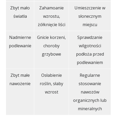
Zbyt mało
Zahamoanie
Umieszczenie w
światła
wzrostu,
słonecznym
żółknięcie liści
miejscu
Nadmierne
Gnicie korzeni,
Sprawdzanie
podlewanie
choroby
wilgotności
grzybowe
podłoża przed
podlewaniem
Zbyt małe
Osłabienie
Regularne
nawożenie
roślin, słaby
stosowanie
wzrost
nawozów
organicznych lub
mineralnych