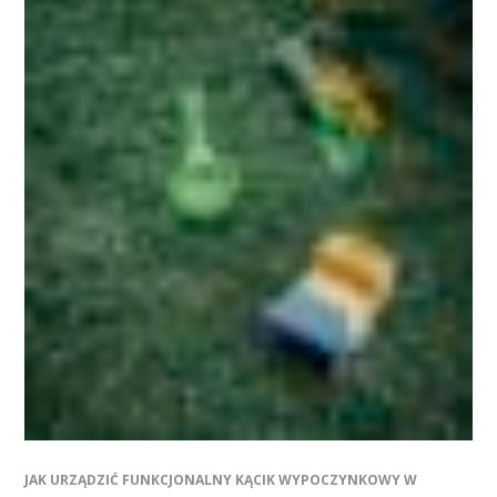
JAK URZĄDZIĆ FUNKCJONALNY KĄCIK WYPOCZYNKOWY W