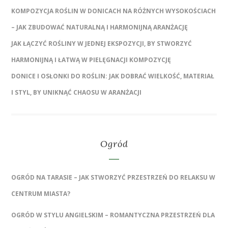
KOMPOZYCJA ROŚLIN W DONICACH NA RÓŻNYCH WYSOKOŚCIACH
– JAK ZBUDOWAĆ NATURALNĄ I HARMONIJNĄ ARANŻACJĘ
JAK ŁĄCZYĆ ROŚLINY W JEDNEJ EKSPOZYCJI, BY STWORZYĆ
HARMONIJNĄ I ŁATWĄ W PIELĘGNACJI KOMPOZYCJĘ
DONICE I OSŁONKI DO ROŚLIN: JAK DOBRAĆ WIELKOŚĆ, MATERIAŁ
I STYL, BY UNIKNĄĆ CHAOSU W ARANŻACJI
Ogród
OGRÓD NA TARASIE – JAK STWORZYĆ PRZESTRZEŃ DO RELAKSU W
CENTRUM MIASTA?
OGRÓD W STYLU ANGIELSKIM – ROMANTYCZNA PRZESTRZEŃ DLA