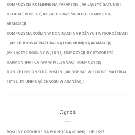
KOMPOZYCJE ROŚLINNE NA PARAPECIE: JAK ŁĄCZYĆ GATUNKI I
UKŁADAĆ ROŚLINY, BY ZACHOWAĆ ŚWIATŁO I HARMONIĘ
ARANŻACJI
KOMPOZYCJA ROŚLIN W DONICACH NA RÓŻNYCH WYSOKOŚCIACH
– JAK ZBUDOWAĆ NATURALNĄ I HARMONIJNĄ ARANŻACJĘ
JAK ŁĄCZYĆ ROŚLINY W JEDNEJ EKSPOZYCJI, BY STWORZYĆ
HARMONIJNĄ I ŁATWĄ W PIELĘGNACJI KOMPOZYCJĘ
DONICE I OSŁONKI DO ROŚLIN: JAK DOBRAĆ WIELKOŚĆ, MATERIAŁ
I STYL, BY UNIKNĄĆ CHAOSU W ARANŻACJI
Ogród
ROŚLINY OZDOBNE NA PÓŁNOCNĄ ŚCIANĘ – UPIĘKSZ