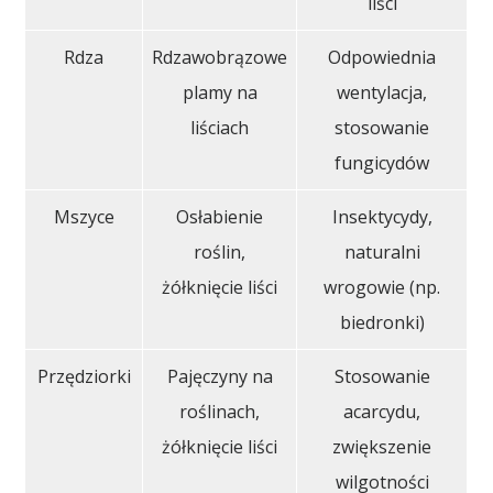
liści
Rdza
Rdzawobrązowe
Odpowiednia
plamy na
wentylacja,
liściach
stosowanie
fungicydów
Mszyce
Osłabienie
Insektycydy,
roślin,
naturalni
żółknięcie liści
wrogowie (np.
biedronki)
Przędziorki
Pajęczyny na
Stosowanie
roślinach,
acarcydu,
żółknięcie liści
zwiększenie
wilgotności