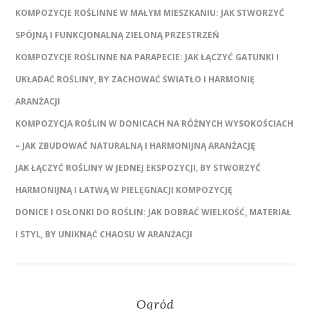
KOMPOZYCJE ROŚLINNE W MAŁYM MIESZKANIU: JAK STWORZYĆ
SPÓJNĄ I FUNKCJONALNĄ ZIELONĄ PRZESTRZEŃ
KOMPOZYCJE ROŚLINNE NA PARAPECIE: JAK ŁĄCZYĆ GATUNKI I
UKŁADAĆ ROŚLINY, BY ZACHOWAĆ ŚWIATŁO I HARMONIĘ
ARANŻACJI
KOMPOZYCJA ROŚLIN W DONICACH NA RÓŻNYCH WYSOKOŚCIACH
– JAK ZBUDOWAĆ NATURALNĄ I HARMONIJNĄ ARANŻACJĘ
JAK ŁĄCZYĆ ROŚLINY W JEDNEJ EKSPOZYCJI, BY STWORZYĆ
HARMONIJNĄ I ŁATWĄ W PIELĘGNACJI KOMPOZYCJĘ
DONICE I OSŁONKI DO ROŚLIN: JAK DOBRAĆ WIELKOŚĆ, MATERIAŁ
I STYL, BY UNIKNĄĆ CHAOSU W ARANŻACJI
Ogród