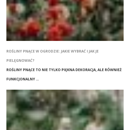
ROŚLINY PNĄCE W OGRODZIE: JAKIE WYBRAĆ I JAK JE
PIELĘGNOWAĆ?
ROŚLINY PNĄCE TO NIE TYLKO PIĘKNA DEKORACJA, ALE RÓWNIEŻ
FUNKCJONALNY …