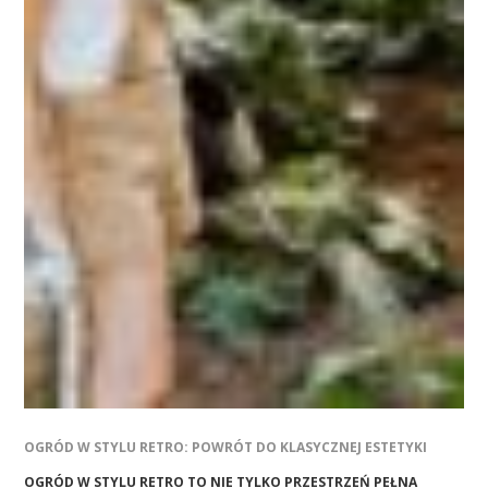
OGRÓD W STYLU RETRO: POWRÓT DO KLASYCZNEJ ESTETYKI
OGRÓD W STYLU RETRO TO NIE TYLKO PRZESTRZEŃ PEŁNA