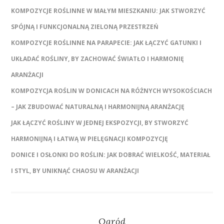
KOMPOZYCJE ROŚLINNE W MAŁYM MIESZKANIU: JAK STWORZYĆ
SPÓJNĄ I FUNKCJONALNĄ ZIELONĄ PRZESTRZEŃ
KOMPOZYCJE ROŚLINNE NA PARAPECIE: JAK ŁĄCZYĆ GATUNKI I
UKŁADAĆ ROŚLINY, BY ZACHOWAĆ ŚWIATŁO I HARMONIĘ
ARANŻACJI
KOMPOZYCJA ROŚLIN W DONICACH NA RÓŻNYCH WYSOKOŚCIACH
– JAK ZBUDOWAĆ NATURALNĄ I HARMONIJNĄ ARANŻACJĘ
JAK ŁĄCZYĆ ROŚLINY W JEDNEJ EKSPOZYCJI, BY STWORZYĆ
HARMONIJNĄ I ŁATWĄ W PIELĘGNACJI KOMPOZYCJĘ
DONICE I OSŁONKI DO ROŚLIN: JAK DOBRAĆ WIELKOŚĆ, MATERIAŁ
I STYL, BY UNIKNĄĆ CHAOSU W ARANŻACJI
Ogród