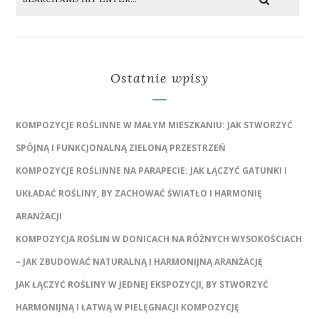
Ostatnie wpisy
KOMPOZYCJE ROŚLINNE W MAŁYM MIESZKANIU: JAK STWORZYĆ
SPÓJNĄ I FUNKCJONALNĄ ZIELONĄ PRZESTRZEŃ
KOMPOZYCJE ROŚLINNE NA PARAPECIE: JAK ŁĄCZYĆ GATUNKI I
UKŁADAĆ ROŚLINY, BY ZACHOWAĆ ŚWIATŁO I HARMONIĘ
ARANŻACJI
KOMPOZYCJA ROŚLIN W DONICACH NA RÓŻNYCH WYSOKOŚCIACH
– JAK ZBUDOWAĆ NATURALNĄ I HARMONIJNĄ ARANŻACJĘ
JAK ŁĄCZYĆ ROŚLINY W JEDNEJ EKSPOZYCJI, BY STWORZYĆ
HARMONIJNĄ I ŁATWĄ W PIELĘGNACJI KOMPOZYCJĘ