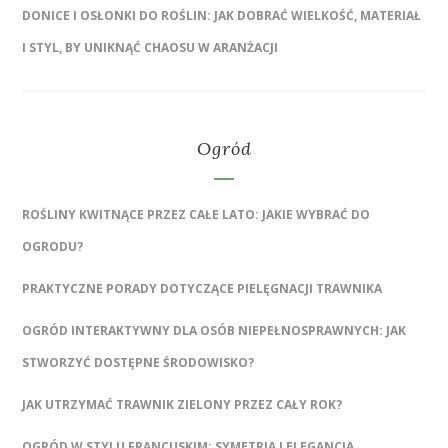
DONICE I OSŁONKI DO ROŚLIN: JAK DOBRAĆ WIELKOŚĆ, MATERIAŁ
I STYL, BY UNIKNĄĆ CHAOSU W ARANŻACJI
Ogród
ROŚLINY KWITNĄCE PRZEZ CAŁE LATO: JAKIE WYBRAĆ DO
OGRODU?
PRAKTYCZNE PORADY DOTYCZĄCE PIELĘGNACJI TRAWNIKA
OGRÓD INTERAKTYWNY DLA OSÓB NIEPEŁNOSPRAWNYCH: JAK
STWORZYĆ DOSTĘPNE ŚRODOWISKO?
JAK UTRZYMAĆ TRAWNIK ZIELONY PRZEZ CAŁY ROK?
OGRÓD W STYLU FRANCUSKIM: SYMETRIA I ELEGANCJA