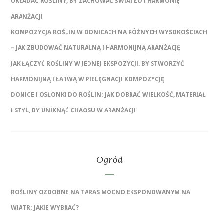
UKŁADAĆ ROŚLINY, BY ZACHOWAĆ ŚWIATŁO I HARMONIĘ
ARANŻACJI
KOMPOZYCJA ROŚLIN W DONICACH NA RÓŻNYCH WYSOKOŚCIACH
– JAK ZBUDOWAĆ NATURALNĄ I HARMONIJNĄ ARANŻACJĘ
JAK ŁĄCZYĆ ROŚLINY W JEDNEJ EKSPOZYCJI, BY STWORZYĆ
HARMONIJNĄ I ŁATWĄ W PIELĘGNACJI KOMPOZYCJĘ
DONICE I OSŁONKI DO ROŚLIN: JAK DOBRAĆ WIELKOŚĆ, MATERIAŁ
I STYL, BY UNIKNĄĆ CHAOSU W ARANŻACJI
Ogród
ROŚLINY OZDOBNE NA TARAS MOCNO EKSPONOWANYM NA
WIATR: JAKIE WYBRAĆ?