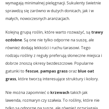
wymagają minimalnej pielęgnacji. Sukulenty świetnie
sprawdzą się zarówno w dużych donicach, jak i w
małych, nowoczesnych aranżacjach.
Kolejną grupą roślin, które warto rozważyć, są
trawy
ozdobne
. Są one nie tylko odporne na suszę, ale
również dodają lekkości i ruchu tarasowi. Tego
rodzaju rośliny z reguły preferują słoneczne miejsca i
dobrze znoszą okresy bezdeszczowe. Popularne
gatunki to
fescue
,
pampas grass
oraz
blue oat
grass
, które tworzą interesujące struktury i kolory.
Nie można zapomnieć o
krzewach
takich jak
lawenda, rozmaryn czy szałwia. To rośliny, które nie
tylko są odporne na suszę, ale również przyciągają