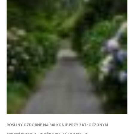
ROŚLINY OZDOBNE NA BALKONIE PRZY ZATŁOCZONYM