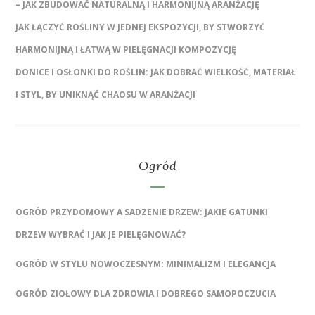
– JAK ZBUDOWAĆ NATURALNĄ I HARMONIJNĄ ARANŻACJĘ
JAK ŁĄCZYĆ ROŚLINY W JEDNEJ EKSPOZYCJI, BY STWORZYĆ
HARMONIJNĄ I ŁATWĄ W PIELĘGNACJI KOMPOZYCJĘ
DONICE I OSŁONKI DO ROŚLIN: JAK DOBRAĆ WIELKOŚĆ, MATERIAŁ
I STYL, BY UNIKNĄĆ CHAOSU W ARANŻACJI
Ogród
OGRÓD PRZYDOMOWY A SADZENIE DRZEW: JAKIE GATUNKI
DRZEW WYBRAĆ I JAK JE PIELĘGNOWAĆ?
OGRÓD W STYLU NOWOCZESNYM: MINIMALIZM I ELEGANCJA
OGRÓD ZIOŁOWY DLA ZDROWIA I DOBREGO SAMOPOCZUCIA