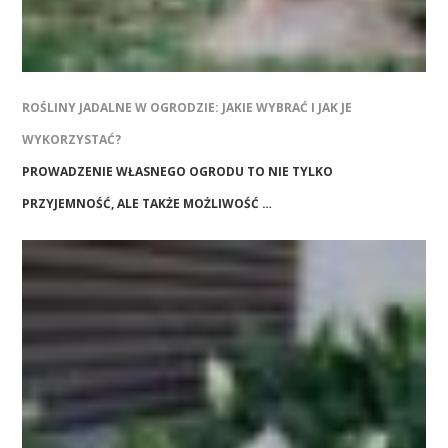
ROŚLINY JADALNE W OGRODZIE: JAKIE WYBRAĆ I JAK JE
WYKORZYSTAĆ?
PROWADZENIE WŁASNEGO OGRODU TO NIE TYLKO
PRZYJEMNOŚĆ, ALE TAKŻE MOŻLIWOŚĆ …