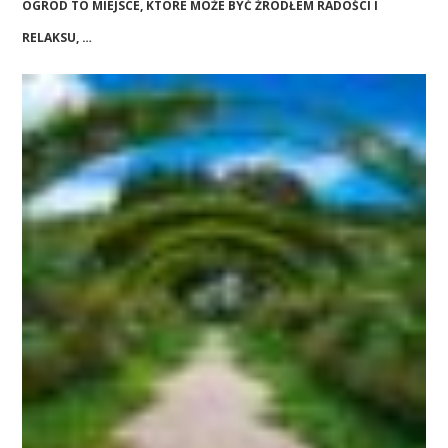
OGRÓD TO MIEJSCE, KTÓRE MOŻE BYĆ ŹRÓDŁEM RADOŚCI I
RELAKSU, …