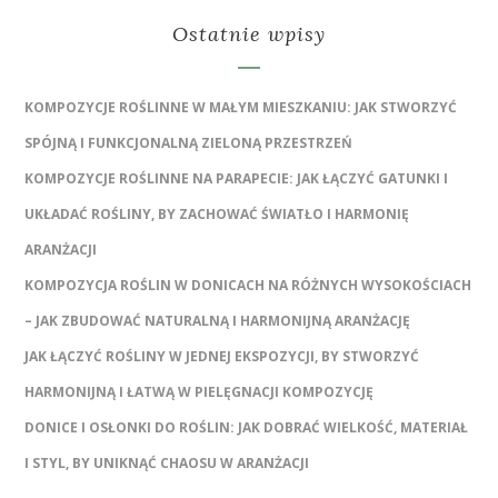
Ostatnie wpisy
KOMPOZYCJE ROŚLINNE W MAŁYM MIESZKANIU: JAK STWORZYĆ
SPÓJNĄ I FUNKCJONALNĄ ZIELONĄ PRZESTRZEŃ
KOMPOZYCJE ROŚLINNE NA PARAPECIE: JAK ŁĄCZYĆ GATUNKI I
UKŁADAĆ ROŚLINY, BY ZACHOWAĆ ŚWIATŁO I HARMONIĘ
ARANŻACJI
KOMPOZYCJA ROŚLIN W DONICACH NA RÓŻNYCH WYSOKOŚCIACH
– JAK ZBUDOWAĆ NATURALNĄ I HARMONIJNĄ ARANŻACJĘ
JAK ŁĄCZYĆ ROŚLINY W JEDNEJ EKSPOZYCJI, BY STWORZYĆ
HARMONIJNĄ I ŁATWĄ W PIELĘGNACJI KOMPOZYCJĘ
DONICE I OSŁONKI DO ROŚLIN: JAK DOBRAĆ WIELKOŚĆ, MATERIAŁ
I STYL, BY UNIKNĄĆ CHAOSU W ARANŻACJI