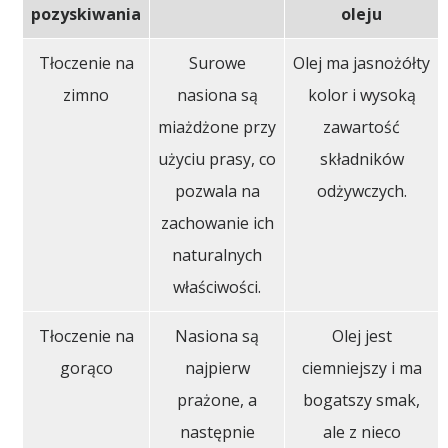
pozyskiwania
oleju
Tłoczenie na
Surowe
Olej ma jasnożółty
zimno
nasiona są
kolor i wysoką
miażdżone przy
zawartość
użyciu prasy, co
składników
pozwala na
odżywczych.
zachowanie ich
naturalnych
właściwości.
Tłoczenie na
Nasiona są
Olej jest
gorąco
najpierw
ciemniejszy i ma
prażone, a
bogatszy smak,
następnie
ale z nieco