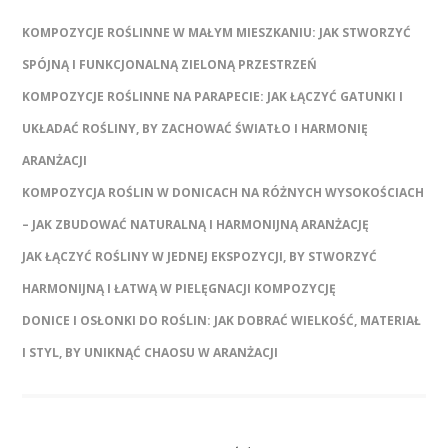
KOMPOZYCJE ROŚLINNE W MAŁYM MIESZKANIU: JAK STWORZYĆ
SPÓJNĄ I FUNKCJONALNĄ ZIELONĄ PRZESTRZEŃ
KOMPOZYCJE ROŚLINNE NA PARAPECIE: JAK ŁĄCZYĆ GATUNKI I
UKŁADAĆ ROŚLINY, BY ZACHOWAĆ ŚWIATŁO I HARMONIĘ
ARANŻACJI
KOMPOZYCJA ROŚLIN W DONICACH NA RÓŻNYCH WYSOKOŚCIACH
– JAK ZBUDOWAĆ NATURALNĄ I HARMONIJNĄ ARANŻACJĘ
JAK ŁĄCZYĆ ROŚLINY W JEDNEJ EKSPOZYCJI, BY STWORZYĆ
HARMONIJNĄ I ŁATWĄ W PIELĘGNACJI KOMPOZYCJĘ
DONICE I OSŁONKI DO ROŚLIN: JAK DOBRAĆ WIELKOŚĆ, MATERIAŁ
I STYL, BY UNIKNĄĆ CHAOSU W ARANŻACJI