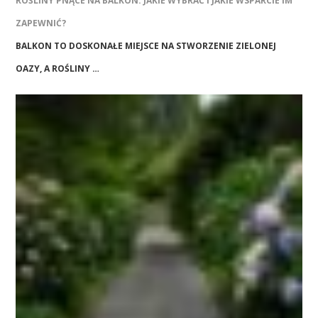
ROŚLINY PNĄCE NA BALKON: JAKIE WYBRAĆ I JAKIE WSPARCIE IM
ZAPEWNIĆ?
BALKON TO DOSKONAŁE MIEJSCE NA STWORZENIE ZIELONEJ
OAZY, A ROŚLINY …