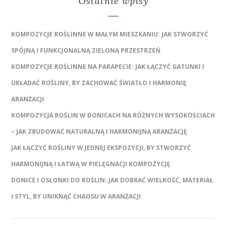
Ostatnie wpisy
KOMPOZYCJE ROŚLINNE W MAŁYM MIESZKANIU: JAK STWORZYĆ
SPÓJNĄ I FUNKCJONALNĄ ZIELONĄ PRZESTRZEŃ
KOMPOZYCJE ROŚLINNE NA PARAPECIE: JAK ŁĄCZYĆ GATUNKI I
UKŁADAĆ ROŚLINY, BY ZACHOWAĆ ŚWIATŁO I HARMONIĘ
ARANŻACJI
KOMPOZYCJA ROŚLIN W DONICACH NA RÓŻNYCH WYSOKOŚCIACH
– JAK ZBUDOWAĆ NATURALNĄ I HARMONIJNĄ ARANŻACJĘ
JAK ŁĄCZYĆ ROŚLINY W JEDNEJ EKSPOZYCJI, BY STWORZYĆ
HARMONIJNĄ I ŁATWĄ W PIELĘGNACJI KOMPOZYCJĘ
DONICE I OSŁONKI DO ROŚLIN: JAK DOBRAĆ WIELKOŚĆ, MATERIAŁ
I STYL, BY UNIKNĄĆ CHAOSU W ARANŻACJI