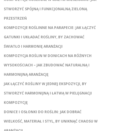
STWORZYĆ SPÓJNĄ I FUNKCJONALNĄ ZIELONĄ
PRZESTRZEŃ
KOMPOZYCJE ROŚLINNE NA PARAPECIE: JAK ŁĄCZYĆ
GATUNKI I UKŁADAĆ ROŚLINY, BY ZACHOWAĆ
ŚWIATŁO I HARMONIĘ ARANŻACJI
KOMPOZYCJA ROŚLIN W DONICACH NA RÓŻNYCH
WYSOKOŚCIACH – JAK ZBUDOWAĆ NATURALNĄ I
HARMONIJNĄ ARANŻACJĘ
JAK ŁĄCZYĆ ROŚLINY W JEDNEJ EKSPOZYCJI, BY
STWORZYĆ HARMONIJNĄ I ŁATWĄ W PIELĘGNACJI
KOMPOZYCJĘ
DONICE I OSŁONKI DO ROŚLIN: JAK DOBRAĆ
WIELKOŚĆ, MATERIAŁ I STYL, BY UNIKNĄĆ CHAOSU W
ARANŻACJI