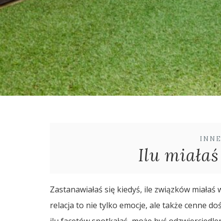
INN
Ilu miałaś
Zastanawiałaś się kiedyś, ile związków miałaś w
relacja to nie tylko emocje, ale także cenne do
ilu facetów spotkałaś, może być odzwierciedle