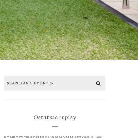
Ostatnie wpisy
KOMPOZYCJE ROŚLINNE W MAŁYM MIESZKANIU: JAK