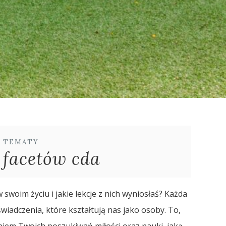
E TEMATY
 facetów cda
 swoim życiu i jakie lekcje z nich wyniosłaś? Każda
świadczenia, które kształtują nas jako osoby. To,
niem Twoich poszukiwań miłości oraz nauki, jaką