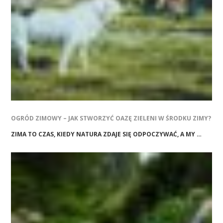
OGRÓD ZIMOWY – JAK STWORZYĆ OAZĘ ZIELENI W ŚRODKU ZIMY?
ZIMA TO CZAS, KIEDY NATURA ZDAJE SIĘ ODPOCZYWAĆ, A MY …