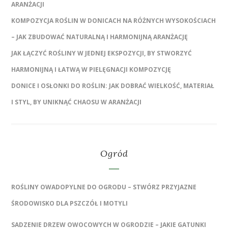
ARANŻACJI
KOMPOZYCJA ROŚLIN W DONICACH NA RÓŻNYCH WYSOKOŚCIACH
– JAK ZBUDOWAĆ NATURALNĄ I HARMONIJNĄ ARANŻACJĘ
JAK ŁĄCZYĆ ROŚLINY W JEDNEJ EKSPOZYCJI, BY STWORZYĆ
HARMONIJNĄ I ŁATWĄ W PIELĘGNACJI KOMPOZYCJĘ
DONICE I OSŁONKI DO ROŚLIN: JAK DOBRAĆ WIELKOŚĆ, MATERIAŁ
I STYL, BY UNIKNĄĆ CHAOSU W ARANŻACJI
Ogród
ROŚLINY OWADOPYLNE DO OGRODU – STWÓRZ PRZYJAZNE
ŚRODOWISKO DLA PSZCZÓŁ I MOTYLI
SADZENIE DRZEW OWOCOWYCH W OGRODZIE – JAKIE GATUNKI