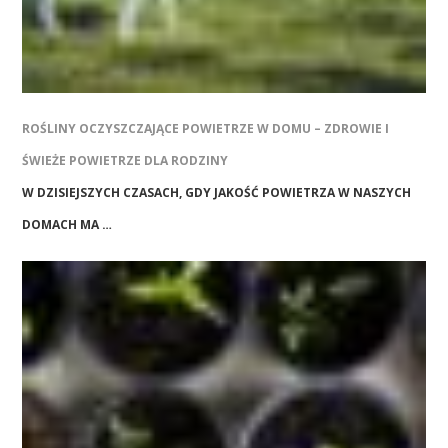
ROŚLINY OCZYSZCZAJĄCE POWIETRZE W DOMU – ZDROWIE I
ŚWIEŻE POWIETRZE DLA RODZINY
W DZISIEJSZYCH CZASACH, GDY JAKOŚĆ POWIETRZA W NASZYCH
DOMACH MA …