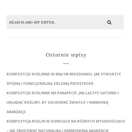
Ostatnie wpisy
KOMPOZYCJE ROŚLINNE W MAŁYM MIESZKANIU: JAK STWORZYĆ
SPÓJNĄ I FUNKCJONALNĄ ZIELONĄ PRZESTRZEŃ
KOMPOZYCJE ROŚLINNE NA PARAPECIE: JAK ŁĄCZYĆ GATUNKI I
UKŁADAĆ ROŚLINY, BY ZACHOWAĆ ŚWIATŁO I HARMONIĘ
ARANŻACJI
KOMPOZYCJA ROŚLIN W DONICACH NA RÓŻNYCH WYSOKOŚCIACH
– JAK ZBUDOWAĆ NATURALNĄ I HARMONIJNĄ ARANŻACJĘ