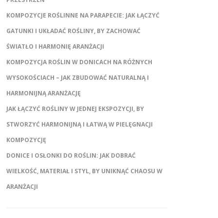
KOMPOZYCJE ROŚLINNE NA PARAPECIE: JAK ŁĄCZYĆ
GATUNKI I UKŁADAĆ ROŚLINY, BY ZACHOWAĆ
ŚWIATŁO I HARMONIĘ ARANŻACJI
KOMPOZYCJA ROŚLIN W DONICACH NA RÓŻNYCH
WYSOKOŚCIACH – JAK ZBUDOWAĆ NATURALNĄ I
HARMONIJNĄ ARANŻACJĘ
JAK ŁĄCZYĆ ROŚLINY W JEDNEJ EKSPOZYCJI, BY
STWORZYĆ HARMONIJNĄ I ŁATWĄ W PIELĘGNACJI
KOMPOZYCJĘ
DONICE I OSŁONKI DO ROŚLIN: JAK DOBRAĆ
WIELKOŚĆ, MATERIAŁ I STYL, BY UNIKNĄĆ CHAOSU W
ARANŻACJI