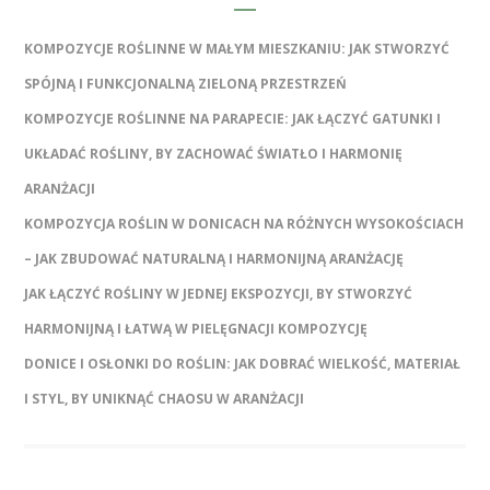
KOMPOZYCJE ROŚLINNE W MAŁYM MIESZKANIU: JAK STWORZYĆ
SPÓJNĄ I FUNKCJONALNĄ ZIELONĄ PRZESTRZEŃ
KOMPOZYCJE ROŚLINNE NA PARAPECIE: JAK ŁĄCZYĆ GATUNKI I
UKŁADAĆ ROŚLINY, BY ZACHOWAĆ ŚWIATŁO I HARMONIĘ
ARANŻACJI
KOMPOZYCJA ROŚLIN W DONICACH NA RÓŻNYCH WYSOKOŚCIACH
– JAK ZBUDOWAĆ NATURALNĄ I HARMONIJNĄ ARANŻACJĘ
JAK ŁĄCZYĆ ROŚLINY W JEDNEJ EKSPOZYCJI, BY STWORZYĆ
HARMONIJNĄ I ŁATWĄ W PIELĘGNACJI KOMPOZYCJĘ
DONICE I OSŁONKI DO ROŚLIN: JAK DOBRAĆ WIELKOŚĆ, MATERIAŁ
I STYL, BY UNIKNĄĆ CHAOSU W ARANŻACJI