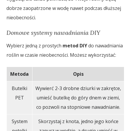
dobrze zaopatrzone w wodę nawet podczas dłuższej
nieobecności.
Domowe systemy nawadniania DIY
Wybierz jedną z prostych
metod DIY
do nawadniania
roślin w czasie nieobecności. Możesz wykorzystać:
Metoda
Opis
Butelki
Wywierć 2-3 drobne dziurki w zakrętce,
PET
umieść butelkę do góry dnem w ziemi,
co pozwoli na stopniowe nawadnianie.
System
Skorzystaj z knota, jedno jego końce
pętelki
zanurz w wodzie, a drugie umieść w