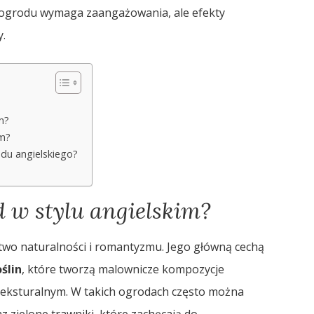
 ogrodu wymaga zaangażowania, ale efekty
y.
m?
im?
du angielskiego?
 w stylu angielskim?
two naturalności i romantyzmu. Jego główną cechą
ślin
, które tworzą malownicze kompozycje
teksturalnym. W takich ogrodach często można