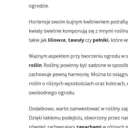
ogrodzie.
Hortensje swoim bujnym kwitnieniem potrafią d
kwiaty świetnie komponują się z innymi roślin
takie jak
liliowce
,
tawuły
czy
pełniki
, które w
Ważnym aspektem przy tworzeniu ogrodu w st
roślin
. Rośliny powinny być sadzone w sposób,
zachowuje pewną harmonię. Można to osiągną
roślin o różnych wysokościach oraz kolorach,
swobodnego ogrodu.
Dodatkowo, warto zainwestować w rośliny zap
Dzięki takiemu podejściu, stworzony przez nas 
również zachwycający
zapachami
w różnych p