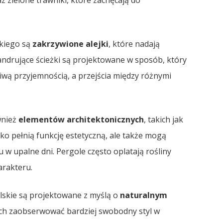
 zielone trawniki, które zachęcają do
kiego są
zakrzywione alejki
, które nadają
andrujące ścieżki są projektowane w sposób, który
ziwą przyjemnością, a przejścia między różnymi
wnież
elementów architektonicznych
, takich jak
ylko pełnią funkcję estetyczną, ale także mogą
u w upalne dni. Pergole często oplatają rośliny
arakteru.
lskie są projektowane z myślą o
naturalnym
ich zaobserwować bardziej swobodny styl w