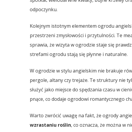
spotkać wielobarwne kwiaty, bujne krzewy oraz
odpoczynku.
Kolejnym istotnym elementem ogrodu angiels
przestrzeni zmysłowości i przytulności. Te me
sprawia, że wizyta w ogrodzie staje się prawd
strefami ogrodu stają się płynne i naturalne.
W ogrodzie w stylu angielskim nie brakuje ró
pergole, altany czy trejaże. Te struktury nie t
służyć jako miejsce do spędzania czasu w cieni
pnące, co dodaje ogrodowi romantycznego ch
Warto zwrócić uwagę na fakt, że ogrody angie
wzrastaniu roślin
, co oznacza, że można w n