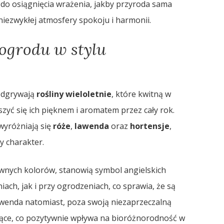
 do osiągnięcia wrażenia, jakby przyroda sama
 niezwykłej atmosfery spokoju i harmonii.
 ogrodu w stylu
 odgrywają
rośliny wieloletnie
, które kwitną w
zyć się ich pięknem i aromatem przez cały rok.
wyróżniają się
róże
,
lawenda
oraz
hortensje
,
y charakter.
ywnych kolorów, stanowią symbol angielskich
ach, jak i przy ogrodzeniach, co sprawia, że są
enda natomiast, poza swoją niezaprzeczalną
ające, co pozytywnie wpływa na bioróżnorodność w