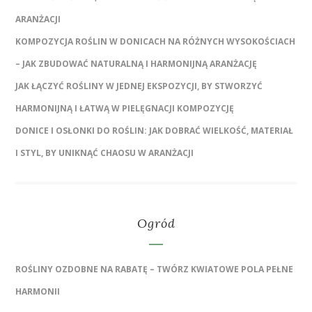
ARANŻACJI
KOMPOZYCJA ROŚLIN W DONICACH NA RÓŻNYCH WYSOKOŚCIACH
– JAK ZBUDOWAĆ NATURALNĄ I HARMONIJNĄ ARANŻACJĘ
JAK ŁĄCZYĆ ROŚLINY W JEDNEJ EKSPOZYCJI, BY STWORZYĆ
HARMONIJNĄ I ŁATWĄ W PIELĘGNACJI KOMPOZYCJĘ
DONICE I OSŁONKI DO ROŚLIN: JAK DOBRAĆ WIELKOŚĆ, MATERIAŁ
I STYL, BY UNIKNĄĆ CHAOSU W ARANŻACJI
Ogród
ROŚLINY OZDOBNE NA RABATĘ – TWÓRZ KWIATOWE POLA PEŁNE
HARMONII