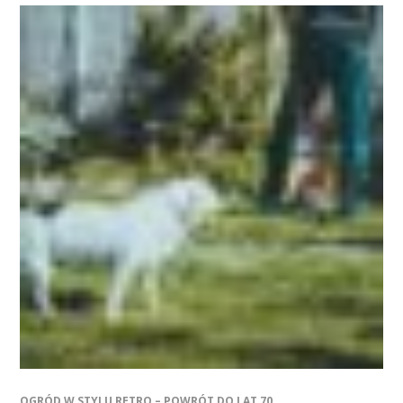
OGRÓD W STYLU RETRO – POWRÓT DO LAT 70