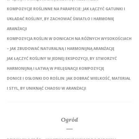
KOMPOZYCJE ROŚLINNE NA PARAPECIE: JAK ŁĄCZYĆ GATUNKI I
UKŁADAĆ ROŚLINY, BY ZACHOWAĆ ŚWIATŁO I HARMONIĘ
ARANŻACJI
KOMPOZYCJA ROŚLIN W DONICACH NA RÓŻNYCH WYSOKOŚCIACH
– JAK ZBUDOWAĆ NATURALNĄ I HARMONIJNĄ ARANŻACJĘ
JAK ŁĄCZYĆ ROŚLINY W JEDNEJ EKSPOZYCJI, BY STWORZYĆ
HARMONIJNĄ I ŁATWĄ W PIELĘGNACJI KOMPOZYCJĘ
DONICE I OSŁONKI DO ROŚLIN: JAK DOBRAĆ WIELKOŚĆ, MATERIAŁ
I STYL, BY UNIKNĄĆ CHAOSU W ARANŻACJI
Ogród