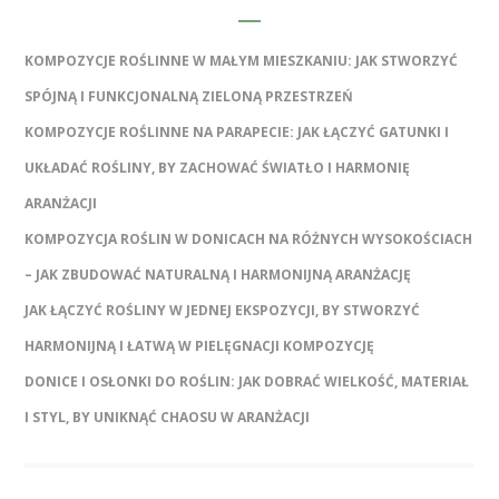
KOMPOZYCJE ROŚLINNE W MAŁYM MIESZKANIU: JAK STWORZYĆ
SPÓJNĄ I FUNKCJONALNĄ ZIELONĄ PRZESTRZEŃ
KOMPOZYCJE ROŚLINNE NA PARAPECIE: JAK ŁĄCZYĆ GATUNKI I
UKŁADAĆ ROŚLINY, BY ZACHOWAĆ ŚWIATŁO I HARMONIĘ
ARANŻACJI
KOMPOZYCJA ROŚLIN W DONICACH NA RÓŻNYCH WYSOKOŚCIACH
– JAK ZBUDOWAĆ NATURALNĄ I HARMONIJNĄ ARANŻACJĘ
JAK ŁĄCZYĆ ROŚLINY W JEDNEJ EKSPOZYCJI, BY STWORZYĆ
HARMONIJNĄ I ŁATWĄ W PIELĘGNACJI KOMPOZYCJĘ
DONICE I OSŁONKI DO ROŚLIN: JAK DOBRAĆ WIELKOŚĆ, MATERIAŁ
I STYL, BY UNIKNĄĆ CHAOSU W ARANŻACJI