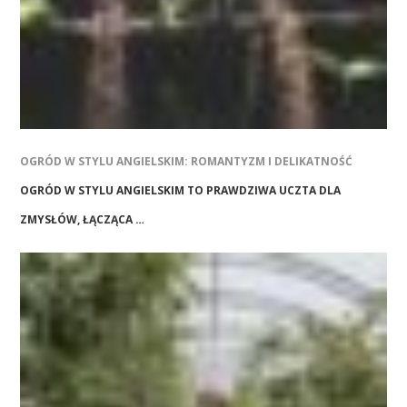
OGRÓD W STYLU ANGIELSKIM: ROMANTYZM I DELIKATNOŚĆ
OGRÓD W STYLU ANGIELSKIM TO PRAWDZIWA UCZTA DLA
ZMYSŁÓW, ŁĄCZĄCA …