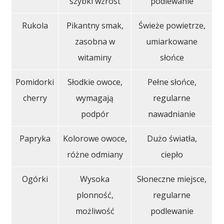
szybki wzrost
podlewanie
Rukola
Pikantny smak,
Świeże powietrze,
zasobna w
umiarkowane
witaminy
słońce
Pomidorki
Słodkie owoce,
Pełne słońce,
cherry
wymagają
regularne
podpór
nawadnianie
Papryka
Kolorowe owoce,
Dużo światła,
różne odmiany
ciepło
Ogórki
Wysoka
Słoneczne miejsce,
plonność,
regularne
możliwość
podlewanie