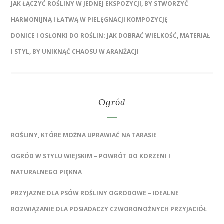
JAK ŁĄCZYĆ ROŚLINY W JEDNEJ EKSPOZYCJI, BY STWORZYĆ
HARMONIJNĄ I ŁATWĄ W PIELĘGNACJI KOMPOZYCJĘ
DONICE I OSŁONKI DO ROŚLIN: JAK DOBRAĆ WIELKOŚĆ, MATERIAŁ
I STYL, BY UNIKNĄĆ CHAOSU W ARANŻACJI
Ogród
ROŚLINY, KTÓRE MOŻNA UPRAWIAĆ NA TARASIE
OGRÓD W STYLU WIEJSKIM – POWRÓT DO KORZENI I
NATURALNEGO PIĘKNA
PRZYJAZNE DLA PSÓW ROŚLINY OGRODOWE – IDEALNE
ROZWIĄZANIE DLA POSIADACZY CZWORONOŻNYCH PRZYJACIÓŁ