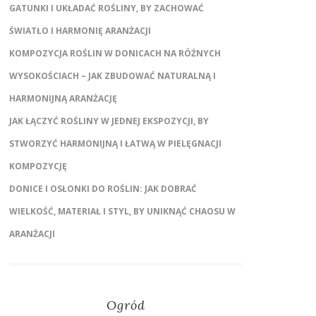
GATUNKI I UKŁADAĆ ROŚLINY, BY ZACHOWAĆ
ŚWIATŁO I HARMONIĘ ARANŻACJI
KOMPOZYCJA ROŚLIN W DONICACH NA RÓŻNYCH
WYSOKOŚCIACH – JAK ZBUDOWAĆ NATURALNĄ I
HARMONIJNĄ ARANŻACJĘ
JAK ŁĄCZYĆ ROŚLINY W JEDNEJ EKSPOZYCJI, BY
STWORZYĆ HARMONIJNĄ I ŁATWĄ W PIELĘGNACJI
KOMPOZYCJĘ
DONICE I OSŁONKI DO ROŚLIN: JAK DOBRAĆ
WIELKOŚĆ, MATERIAŁ I STYL, BY UNIKNĄĆ CHAOSU W
ARANŻACJI
Ogród