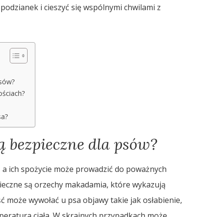
podzianek i cieszyć się wspólnymi chwilami z
psów?
ościach?
sa?
ą bezpieczne dla psów?
, a ich spożycie może prowadzić do poważnych
ieczne są orzechy makadamia, które wykazują
ść może wywołać u psa objawy takie jak osłabienie,
peratura ciała. W skrajnych przypadkach może