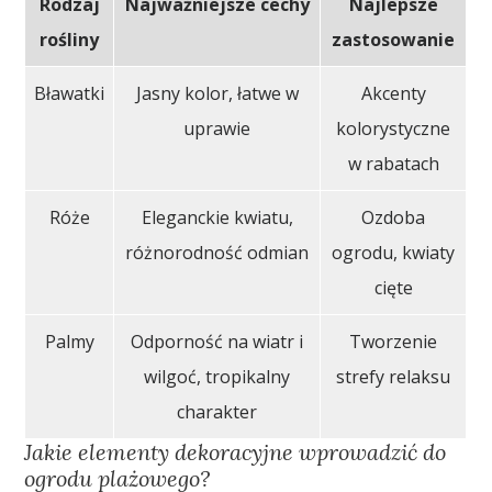
Rodzaj
Najważniejsze cechy
Najlepsze
rośliny
zastosowanie
Bławatki
Jasny kolor, łatwe w
Akcenty
uprawie
kolorystyczne
w rabatach
Róże
Eleganckie kwiatu,
Ozdoba
różnorodność odmian
ogrodu, kwiaty
cięte
Palmy
Odporność na wiatr i
Tworzenie
wilgoć, tropikalny
strefy relaksu
charakter
Jakie elementy dekoracyjne wprowadzić do
ogrodu plażowego?