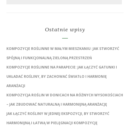
Ostatnie wpisy
KOMPOZYCJE ROŚLINNE W MAŁYM MIESZKANIU: JAK STWORZYĆ
SPÓJNĄ I FUNKCJONALNĄ ZIELONĄ PRZESTRZEŃ
KOMPOZYCJE ROŚLINNE NA PARAPECIE: JAK ŁĄCZYĆ GATUNKI I
UKŁADAĆ ROŚLINY, BY ZACHOWAĆ ŚWIATŁO I HARMONIĘ
ARANŻACJI
KOMPOZYCJA ROŚLIN W DONICACH NA RÓŻNYCH WYSOKOŚCIACH
– JAK ZBUDOWAĆ NATURALNĄ I HARMONIJNĄ ARANŻACJĘ
JAK ŁĄCZYĆ ROŚLINY W JEDNEJ EKSPOZYCJI, BY STWORZYĆ
HARMONIJNĄ I ŁATWĄ W PIELĘGNACJI KOMPOZYCJĘ