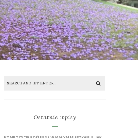
Ostatnie wpisy
KOMPOZYCJE ROŚLINNE W MAŁYM MIESZKANIU: JAK