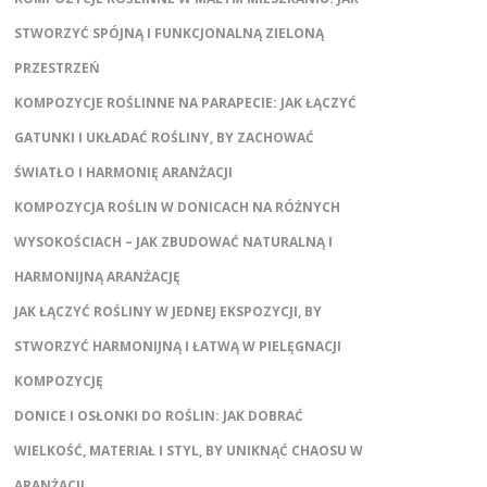
STWORZYĆ SPÓJNĄ I FUNKCJONALNĄ ZIELONĄ
PRZESTRZEŃ
KOMPOZYCJE ROŚLINNE NA PARAPECIE: JAK ŁĄCZYĆ
GATUNKI I UKŁADAĆ ROŚLINY, BY ZACHOWAĆ
ŚWIATŁO I HARMONIĘ ARANŻACJI
KOMPOZYCJA ROŚLIN W DONICACH NA RÓŻNYCH
WYSOKOŚCIACH – JAK ZBUDOWAĆ NATURALNĄ I
HARMONIJNĄ ARANŻACJĘ
JAK ŁĄCZYĆ ROŚLINY W JEDNEJ EKSPOZYCJI, BY
STWORZYĆ HARMONIJNĄ I ŁATWĄ W PIELĘGNACJI
KOMPOZYCJĘ
DONICE I OSŁONKI DO ROŚLIN: JAK DOBRAĆ
WIELKOŚĆ, MATERIAŁ I STYL, BY UNIKNĄĆ CHAOSU W
ARANŻACJI