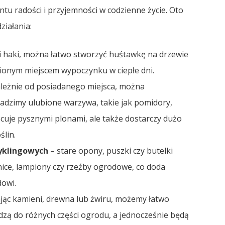
tu radości i przyjemności w codzienne życie. Oto
ziałania:
i haki, można łatwo stworzyć huśtawkę na drzewie
ubionym miejscem wypoczynku w ciepłe dni.
leżnie od posiadanego miejsca, można
adzimy ulubione warzywa, takie jak pomidory,
ocuje pysznymi plonami, ale także dostarczy dużo
ślin.
yklingowych
– stare opony, puszki czy butelki
ce, lampiony czy rzeźby ogrodowe, co doda
dowi.
jąc kamieni, drewna lub żwiru, możemy łatwo
zą do różnych części ogrodu, a jednocześnie będą