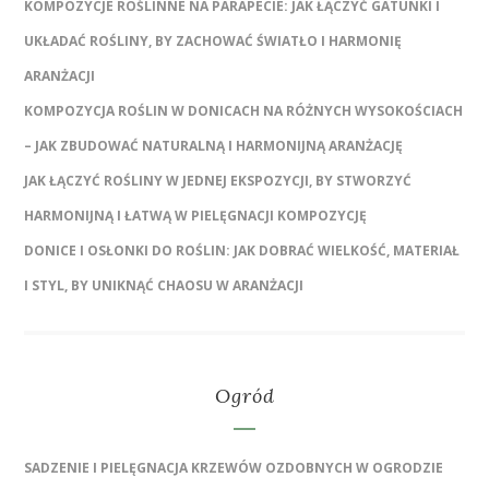
KOMPOZYCJE ROŚLINNE NA PARAPECIE: JAK ŁĄCZYĆ GATUNKI I
UKŁADAĆ ROŚLINY, BY ZACHOWAĆ ŚWIATŁO I HARMONIĘ
ARANŻACJI
KOMPOZYCJA ROŚLIN W DONICACH NA RÓŻNYCH WYSOKOŚCIACH
– JAK ZBUDOWAĆ NATURALNĄ I HARMONIJNĄ ARANŻACJĘ
JAK ŁĄCZYĆ ROŚLINY W JEDNEJ EKSPOZYCJI, BY STWORZYĆ
HARMONIJNĄ I ŁATWĄ W PIELĘGNACJI KOMPOZYCJĘ
DONICE I OSŁONKI DO ROŚLIN: JAK DOBRAĆ WIELKOŚĆ, MATERIAŁ
I STYL, BY UNIKNĄĆ CHAOSU W ARANŻACJI
Ogród
SADZENIE I PIELĘGNACJA KRZEWÓW OZDOBNYCH W OGRODZIE