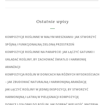
Ostatnie wpisy
KOMPOZYCJE ROŚLINNE W MAŁYM MIESZKANIU: JAK STWORZYĆ
SPÓJNĄ I FUNKCJONALNĄ ZIELONĄ PRZESTRZEŃ
KOMPOZYCJE ROŚLINNE NA PARAPECIE: JAK ŁĄCZYĆ GATUNKI I
UKŁADAĆ ROŚLINY, BY ZACHOWAĆ ŚWIATŁO I HARMONIĘ
ARANŻACJI
KOMPOZYCJA ROŚLIN W DONICACH NA RÓŻNYCH WYSOKOŚCIACH
– JAK ZBUDOWAĆ NATURALNĄ I HARMONIJNĄ ARANŻACJĘ
JAK ŁĄCZYĆ ROŚLINY W JEDNEJ EKSPOZYCJI, BY STWORZYĆ
HARMONIJNĄ I ŁATWĄ W PIELĘGNACJI KOMPOZYCJĘ
DONICE I OSŁONKI DO ROŚLIN: JAK DOBRAĆ WIELKOŚĆ, MATERIAŁ