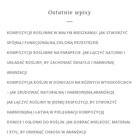
Ostatnie wpisy
KOMPOZYCJE ROŚLINNE W MAŁYM MIESZKANIU: JAK STWORZYĆ
SPÓJNĄ I FUNKCJONALNĄ ZIELONĄ PRZESTRZEŃ
KOMPOZYCJE ROŚLINNE NA PARAPECIE: JAK ŁĄCZYĆ GATUNKI I
UKŁADAĆ ROŚLINY, BY ZACHOWAĆ ŚWIATŁO I HARMONIĘ
ARANŻACJI
KOMPOZYCJA ROŚLIN W DONICACH NA RÓŻNYCH WYSOKOŚCIACH
– JAK ZBUDOWAĆ NATURALNĄ I HARMONIJNĄ ARANŻACJĘ
JAK ŁĄCZYĆ ROŚLINY W JEDNEJ EKSPOZYCJI, BY STWORZYĆ
HARMONIJNĄ I ŁATWĄ W PIELĘGNACJI KOMPOZYCJĘ
DONICE I OSŁONKI DO ROŚLIN: JAK DOBRAĆ WIELKOŚĆ, MATERIAŁ
I STYL, BY UNIKNĄĆ CHAOSU W ARANŻACJI