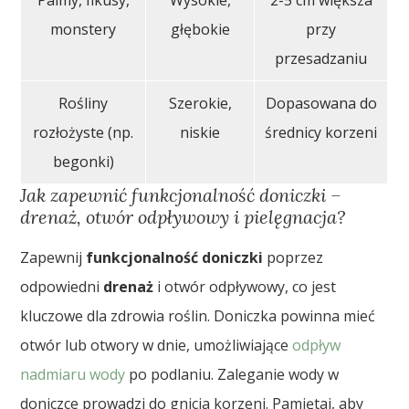
Palmy, fikusy,
Wysokie,
2-5 cm większa
monstery
głębokie
przy
przesadzaniu
Rośliny
Szerokie,
Dopasowana do
rozłożyste (np.
niskie
średnicy korzeni
begonki)
Jak zapewnić funkcjonalność doniczki –
drenaż, otwór odpływowy i pielęgnacja?
Zapewnij
funkcjonalność doniczki
poprzez
odpowiedni
drenaż
i otwór odpływowy, co jest
kluczowe dla zdrowia roślin. Doniczka powinna mieć
otwór lub otwory w dnie, umożliwiające
odpływ
nadmiaru wody
po podlaniu. Zaleganie wody w
doniczce prowadzi do gnicia korzeni. Pamiętaj, aby