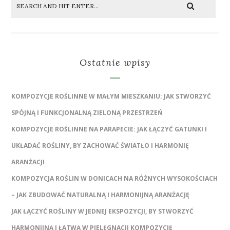
Ostatnie wpisy
KOMPOZYCJE ROŚLINNE W MAŁYM MIESZKANIU: JAK STWORZYĆ
SPÓJNĄ I FUNKCJONALNĄ ZIELONĄ PRZESTRZEŃ
KOMPOZYCJE ROŚLINNE NA PARAPECIE: JAK ŁĄCZYĆ GATUNKI I
UKŁADAĆ ROŚLINY, BY ZACHOWAĆ ŚWIATŁO I HARMONIĘ
ARANŻACJI
KOMPOZYCJA ROŚLIN W DONICACH NA RÓŻNYCH WYSOKOŚCIACH
– JAK ZBUDOWAĆ NATURALNĄ I HARMONIJNĄ ARANŻACJĘ
JAK ŁĄCZYĆ ROŚLINY W JEDNEJ EKSPOZYCJI, BY STWORZYĆ
HARMONIJNĄ I ŁATWĄ W PIELĘGNACJI KOMPOZYCJĘ