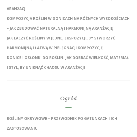
ARANŻACJI
KOMPOZYCJA ROŚLIN W DONICACH NA RÓŻNYCH WYSOKOŚCIACH
– JAK ZBUDOWAĆ NATURALNĄ I HARMONIJNĄ ARANŻACJĘ
JAK ŁĄCZYĆ ROŚLINY W JEDNEJ EKSPOZYCJI, BY STWORZYĆ
HARMONIJNĄ I ŁATWĄ W PIELĘGNACJI KOMPOZYCJĘ
DONICE I OSŁONKI DO ROŚLIN: JAK DOBRAĆ WIELKOŚĆ, MATERIAŁ
I STYL, BY UNIKNĄĆ CHAOSU W ARANŻACJI
Ogród
ROŚLINY OKRYWOWE – PRZEWODNIK PO GATUNKACH I ICH
ZASTOSOWANIU