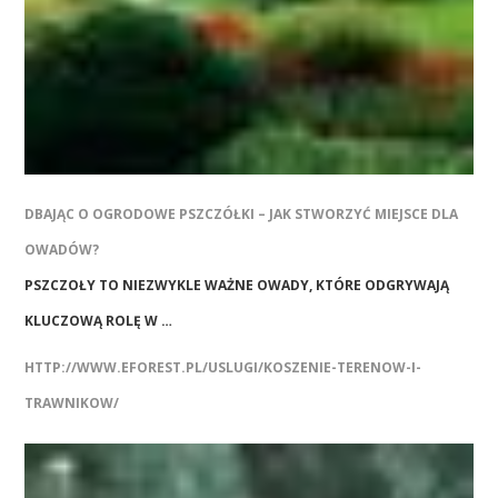
DBAJĄC O OGRODOWE PSZCZÓŁKI – JAK STWORZYĆ MIEJSCE DLA
OWADÓW?
PSZCZOŁY TO NIEZWYKLE WAŻNE OWADY, KTÓRE ODGRYWAJĄ
KLUCZOWĄ ROLĘ W …
HTTP://WWW.EFOREST.PL/USLUGI/KOSZENIE-TERENOW-I-
TRAWNIKOW/