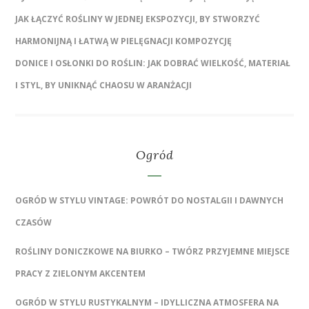
JAK ŁĄCZYĆ ROŚLINY W JEDNEJ EKSPOZYCJI, BY STWORZYĆ
HARMONIJNĄ I ŁATWĄ W PIELĘGNACJI KOMPOZYCJĘ
DONICE I OSŁONKI DO ROŚLIN: JAK DOBRAĆ WIELKOŚĆ, MATERIAŁ
I STYL, BY UNIKNĄĆ CHAOSU W ARANŻACJI
Ogród
OGRÓD W STYLU VINTAGE: POWRÓT DO NOSTALGII I DAWNYCH
CZASÓW
ROŚLINY DONICZKOWE NA BIURKO – TWÓRZ PRZYJEMNE MIEJSCE
PRACY Z ZIELONYM AKCENTEM
OGRÓD W STYLU RUSTYKALNYM – IDYLLICZNA ATMOSFERA NA