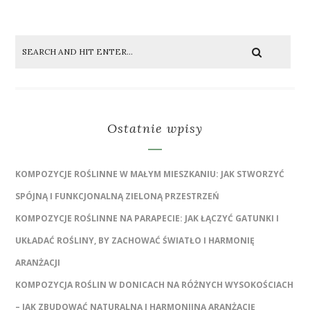
Ostatnie wpisy
KOMPOZYCJE ROŚLINNE W MAŁYM MIESZKANIU: JAK STWORZYĆ
SPÓJNĄ I FUNKCJONALNĄ ZIELONĄ PRZESTRZEŃ
KOMPOZYCJE ROŚLINNE NA PARAPECIE: JAK ŁĄCZYĆ GATUNKI I
UKŁADAĆ ROŚLINY, BY ZACHOWAĆ ŚWIATŁO I HARMONIĘ
ARANŻACJI
KOMPOZYCJA ROŚLIN W DONICACH NA RÓŻNYCH WYSOKOŚCIACH
– JAK ZBUDOWAĆ NATURALNĄ I HARMONIJNĄ ARANŻACJĘ