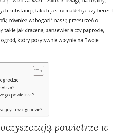
ia powietrza, warto zwrócić uwagę na rośliny,
ch substancji, takich jak formaldehyd czy benzol.
trafią również wzbogacić naszą przestrzeń o
y takie jak dracena, sansewieria czy paprocie,
y ogród, który pozytywnie wpłynie na Twoje
 ogrodzie?
ietrza?
pszego powietrza?
czających w ogrodzie?
e oczyszczają powietrze w