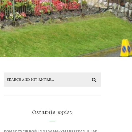
Ostatnie wpisy
KOMPOZYCJE ROŚLINNE W MAŁYM MIESZKANIU: JAK