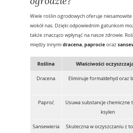
ogrodzie?
Wiele roślin ogrodowych oferuje niesamowite 
wokół nas. Dzięki odpowiednim gatunkom może
także znacząco wpłynąć na nasze zdrowie. Rośl
między innymi
dracena
,
paprocie
oraz
sanse
Roślina
Właściwości oczyszczaj
Dracena
Eliminuje formaldehyd oraz 
Paproć
Usuwa substancje chemiczne t
ksylen
Sansewieria
Skuteczna w oczyszczaniu z t