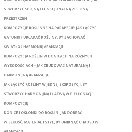
STWORZYĆ SPÓJNĄ I FUNKCJONALNĄ ZIELONĄ
PRZESTRZEŃ
KOMPOZYCJE ROŚLINNE NA PARAPECIE: JAK ŁĄCZYĆ
GATUNKI I UKŁADAĆ ROŚLINY, BY ZACHOWAĆ
ŚWIATŁO I HARMONIĘ ARANŻACJI
KOMPOZYCJA ROŚLIN W DONICACH NA RÓŻNYCH
WYSOKOŚCIACH – JAK ZBUDOWAĆ NATURALNĄ I
HARMONIJNĄ ARANŻACJĘ
JAK ŁĄCZYĆ ROŚLINY W JEDNEJ EKSPOZYCJI, BY
STWORZYĆ HARMONIJNĄ I ŁATWĄ W PIELĘGNACJI
KOMPOZYCJĘ
DONICE I OSŁONKI DO ROŚLIN: JAK DOBRAĆ
WIELKOŚĆ, MATERIAŁ I STYL, BY UNIKNĄĆ CHAOSU W
ARANŻACJI