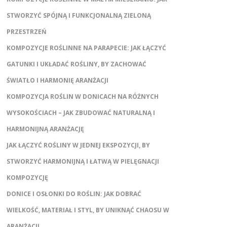
STWORZYĆ SPÓJNĄ I FUNKCJONALNĄ ZIELONĄ
PRZESTRZEŃ
KOMPOZYCJE ROŚLINNE NA PARAPECIE: JAK ŁĄCZYĆ
GATUNKI I UKŁADAĆ ROŚLINY, BY ZACHOWAĆ
ŚWIATŁO I HARMONIĘ ARANŻACJI
KOMPOZYCJA ROŚLIN W DONICACH NA RÓŻNYCH
WYSOKOŚCIACH – JAK ZBUDOWAĆ NATURALNĄ I
HARMONIJNĄ ARANŻACJĘ
JAK ŁĄCZYĆ ROŚLINY W JEDNEJ EKSPOZYCJI, BY
STWORZYĆ HARMONIJNĄ I ŁATWĄ W PIELĘGNACJI
KOMPOZYCJĘ
DONICE I OSŁONKI DO ROŚLIN: JAK DOBRAĆ
WIELKOŚĆ, MATERIAŁ I STYL, BY UNIKNĄĆ CHAOSU W
ARANŻACJI