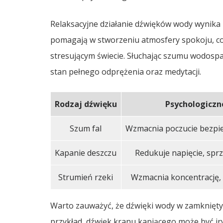
Relaksacyjne działanie dźwięków wody wynika z
pomagają w stworzeniu atmosfery spokoju, co 
stresującym świecie. Słuchając szumu wodospa
stan pełnego odprężenia oraz medytacji.
Rodzaj dźwięku
Psychologiczn
Szum fal
Wzmacnia poczucie bezpie
Kapanie deszczu
Redukuje napięcie, sprz
Strumień rzeki
Wzmacnia koncentrację, 
Warto zauważyć, że dźwięki wody w zamknięty
przykład, dźwięk kranu kapiącego może być iry