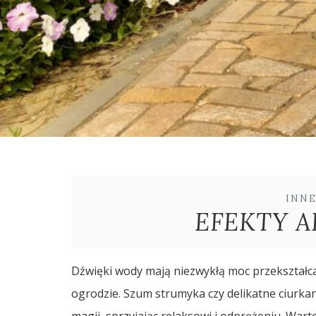
INN
EFEKTY 
Dźwięki wody mają niezwykłą moc przekształc
ogrodzie. Szum strumyka czy delikatne ciurkan
magii, sprzyjając relaksowi i odprężeniu. Wart