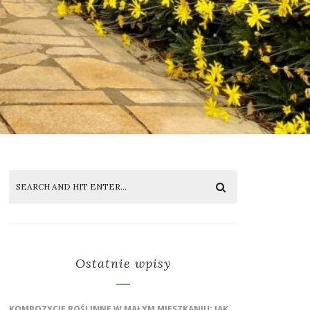
Ostatnie wpisy
KOMPOZYCJE ROŚLINNE W MAŁYM MIESZKANIU: JAK