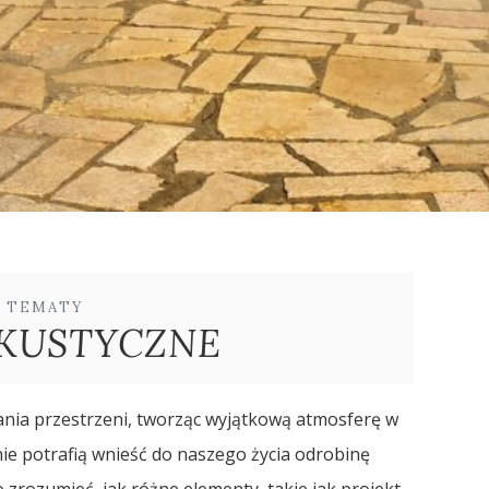
E TEMATY
AKUSTYCZNE
ania przestrzeni, tworząc wyjątkową atmosferę w
ie potrafią wnieść do naszego życia odrobinę
o zrozumieć, jak różne elementy, takie jak projekt