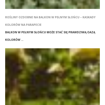
ROŚLINY OZDOBNE NA BALKON W PEŁNYM SŁOŃCU – KASKADY
KOLORÓW NA PARAPECIE
BALKON W PEŁNYM SŁOŃCU MOŻE STAĆ SIĘ PRAWDZIWĄ OAZĄ
KOLORÓW …