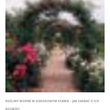
ROŚLINY WODNE W OGRODOWYM STAWIE – JAK ZADBAĆ O ICH
ROZWÓJ?