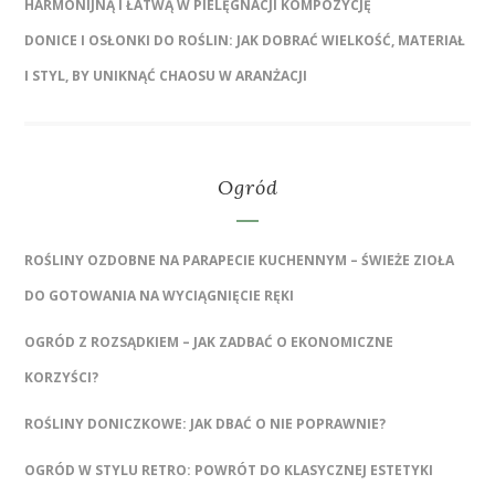
HARMONIJNĄ I ŁATWĄ W PIELĘGNACJI KOMPOZYCJĘ
DONICE I OSŁONKI DO ROŚLIN: JAK DOBRAĆ WIELKOŚĆ, MATERIAŁ
I STYL, BY UNIKNĄĆ CHAOSU W ARANŻACJI
Ogród
ROŚLINY OZDOBNE NA PARAPECIE KUCHENNYM – ŚWIEŻE ZIOŁA
DO GOTOWANIA NA WYCIĄGNIĘCIE RĘKI
OGRÓD Z ROZSĄDKIEM – JAK ZADBAĆ O EKONOMICZNE
KORZYŚCI?
ROŚLINY DONICZKOWE: JAK DBAĆ O NIE POPRAWNIE?
OGRÓD W STYLU RETRO: POWRÓT DO KLASYCZNEJ ESTETYKI