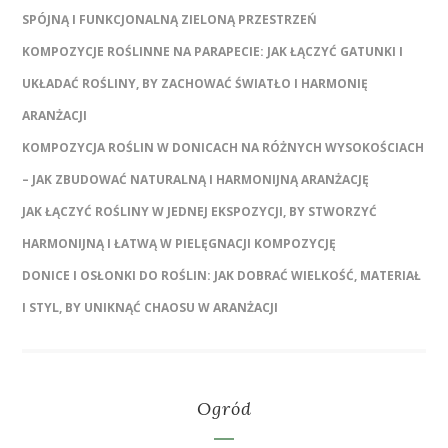
SPÓJNĄ I FUNKCJONALNĄ ZIELONĄ PRZESTRZEŃ
KOMPOZYCJE ROŚLINNE NA PARAPECIE: JAK ŁĄCZYĆ GATUNKI I
UKŁADAĆ ROŚLINY, BY ZACHOWAĆ ŚWIATŁO I HARMONIĘ
ARANŻACJI
KOMPOZYCJA ROŚLIN W DONICACH NA RÓŻNYCH WYSOKOŚCIACH
– JAK ZBUDOWAĆ NATURALNĄ I HARMONIJNĄ ARANŻACJĘ
JAK ŁĄCZYĆ ROŚLINY W JEDNEJ EKSPOZYCJI, BY STWORZYĆ
HARMONIJNĄ I ŁATWĄ W PIELĘGNACJI KOMPOZYCJĘ
DONICE I OSŁONKI DO ROŚLIN: JAK DOBRAĆ WIELKOŚĆ, MATERIAŁ
I STYL, BY UNIKNĄĆ CHAOSU W ARANŻACJI
Ogród