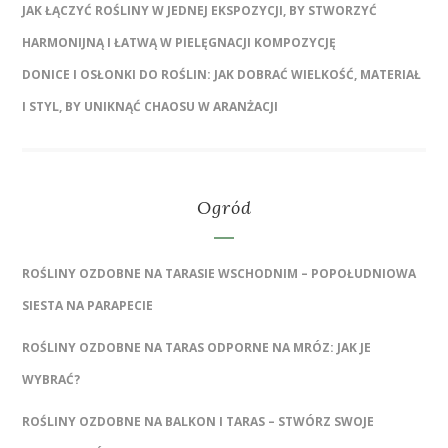
JAK ŁĄCZYĆ ROŚLINY W JEDNEJ EKSPOZYCJI, BY STWORZYĆ
HARMONIJNĄ I ŁATWĄ W PIELĘGNACJI KOMPOZYCJĘ
DONICE I OSŁONKI DO ROŚLIN: JAK DOBRAĆ WIELKOŚĆ, MATERIAŁ
I STYL, BY UNIKNĄĆ CHAOSU W ARANŻACJI
Ogród
ROŚLINY OZDOBNE NA TARASIE WSCHODNIM – POPOŁUDNIOWA
SIESTA NA PARAPECIE
ROŚLINY OZDOBNE NA TARAS ODPORNE NA MRÓZ: JAK JE
WYBRAĆ?
ROŚLINY OZDOBNE NA BALKON I TARAS – STWÓRZ SWOJE