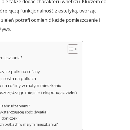
 ale także dodać charakteru wnętrzu. Kluczem do
óre łączą funkcjonalność z estetyką, tworząc
zieleń potrafi odmienić każde pomieszczenie i
 żywe.
 mieszkania?
zące półki na rośliny
i roślin na półkach
k na rośliny w małym mieszkaniu
oszczędzając miejsce i eksponując zieleń
ą i zabrudzeniami?
ystarczającej ilości światła?
ch doniczek?
ących półkach w małym mieszkaniu?