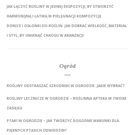
JAK ŁĄCZYĆ ROŚLINY W JEDNEJ EKSPOZYCJI, BY STWORZYĆ
HARMONIJNĄ I ŁATWĄ W PIELĘGNACJI KOMPOZYCJĘ
DONICE I OSŁONKI DO ROŚLIN: JAK DOBRAĆ WIELKOŚĆ, MATERIAŁ
I STYL, BY UNIKNĄĆ CHAOSU W ARANŻACJI
Ogród
ROŚLINY ODSTRASZAĆ SZKODNIKI W OGRODZIE: JAKIE WYBRAĆ?
ROŚLINY LECZNICZE W OGRODZIE – ROŚLINNA APTEKA W TWOIM
ZASIĘGU
PTAKI W OGRODZIE – JAK TWORZYĆ DOGODNE WARUNKI DLA
PIĘKNYCH PTASICH ODWIEDZIN?