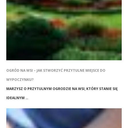
OGRÓD NA WSI – JAK STWORZYĆ PRZYTULNE MIEJSCE DO
WYPOCZYNKU?
MARZYSZ O PRZYTULNYM OGRODZIE NA WSI, KTÓRY STANIE SIĘ
IDEALNYM …